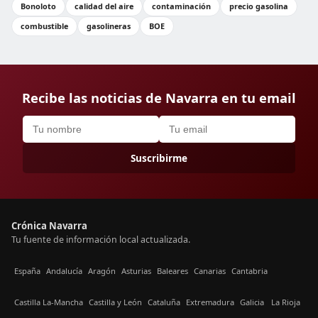
Bonoloto
calidad del aire
contaminación
precio gasolina
combustible
gasolineras
BOE
Recibe las noticias de Navarra en tu email
Suscribirme
Crónica Navarra
Tu fuente de información local actualizada.
España
Andalucía
Aragón
Asturias
Baleares
Canarias
Cantabria
Castilla La-Mancha
Castilla y León
Cataluña
Extremadura
Galicia
La Rioja