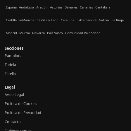
España
Andalucía
Aragón
Asturias
Baleares
Canarias
Cantabria
Castilla La-Mancha
Castilla y León
Cataluña
Extremadura
Galicia
La Rioja
Madrid
Murcia
Navarra
País Vasco
Comunidad Valenciana
Secciones
Pamplona
Tudela
Estella
Legal
Aviso Legal
Política de Cookies
Política de Privacidad
Contacto
Quiénes somos