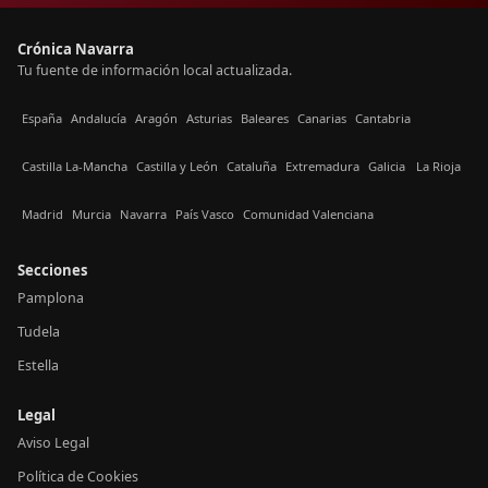
Crónica Navarra
Tu fuente de información local actualizada.
España
Andalucía
Aragón
Asturias
Baleares
Canarias
Cantabria
Castilla La-Mancha
Castilla y León
Cataluña
Extremadura
Galicia
La Rioja
Madrid
Murcia
Navarra
País Vasco
Comunidad Valenciana
Secciones
Pamplona
Tudela
Estella
Legal
Aviso Legal
Política de Cookies