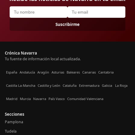
Suscribirme
Crónica Navarra
Tu fuente de información local actualizada.
España
Andalucía
Aragón
Asturias
Baleares
Canarias
Cantabria
Castilla La-Mancha
Castilla y León
Cataluña
Extremadura
Galicia
La Rioja
Madrid
Murcia
Navarra
País Vasco
Comunidad Valenciana
Secciones
Pamplona
Tudela