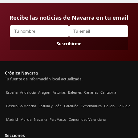
Recibe las noticias de Navarra en tu email
Suscribirme
Crónica Navarra
Tu fuente de información local actualizada.
España
Andalucía
Aragón
Asturias
Baleares
Canarias
Cantabria
Castilla La-Mancha
Castilla y León
Cataluña
Extremadura
Galicia
La Rioja
Madrid
Murcia
Navarra
País Vasco
Comunidad Valenciana
Secciones