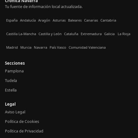
Crónica Navarra
Tu fuente de información local actualizada.
España
Andalucía
Aragón
Asturias
Baleares
Canarias
Cantabria
Castilla La-Mancha
Castilla y León
Cataluña
Extremadura
Galicia
La Rioja
Madrid
Murcia
Navarra
País Vasco
Comunidad Valenciana
Secciones
Pamplona
Tudela
Estella
Legal
Aviso Legal
Política de Cookies
Política de Privacidad