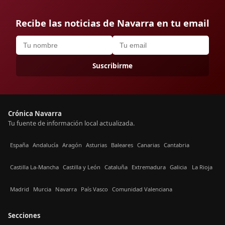
Recibe las noticias de Navarra en tu email
Suscribirme
Crónica Navarra
Tu fuente de información local actualizada.
España
Andalucía
Aragón
Asturias
Baleares
Canarias
Cantabria
Castilla La-Mancha
Castilla y León
Cataluña
Extremadura
Galicia
La Rioja
Madrid
Murcia
Navarra
País Vasco
Comunidad Valenciana
Secciones