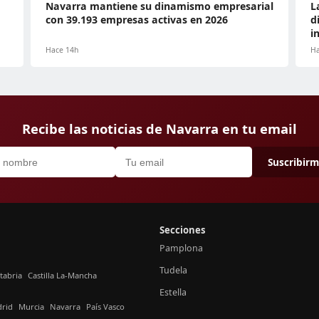
Navarra mantiene su dinamismo empresarial
L
con 39.193 empresas activas en 2026
d
i
Hace 14h
Ha
Recibe las noticias de Navarra en tu email
Suscribir
Secciones
Pamplona
Tudela
tabria
Castilla La-Mancha
Estella
rid
Murcia
Navarra
País Vasco