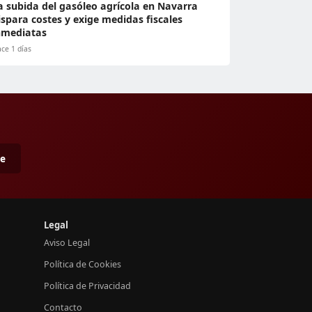
a subida del gasóleo agrícola en Navarra
ispara costes y exige medidas fiscales
nmediatas
ce 1 días
me
Legal
Aviso Legal
Política de Cookies
Política de Privacidad
Contacto