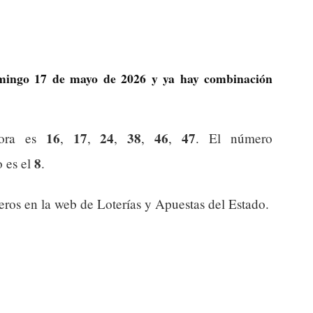
omingo 17 de mayo de 2026 y ya hay combinación
16
17
24
38
46
47
dora es
,
,
,
,
,
. El número
8
o es el
.
os en la web de Loterías y Apuestas del Estado.