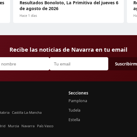
es
Resultados Bonoloto, La Primitiva del jueves 6
R
de agosto de 2026
a
Hace 1 días
Ha
Recibe las noticias de Navarra en tu email
Suscribir
Secciones
Pamplona
Tudela
tabria
Castilla La-Mancha
Estella
rid
Murcia
Navarra
País Vasco