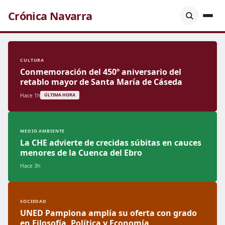
Crónica Navarra
CULTURA
Conmemoración del 450º aniversario del
retablo mayor de Santa María de Cáseda
Hace 1h
ÚLTIMA HORA
MEDIO AMBIENTE
La CHE advierte de crecidas súbitas en cauces
menores de la Cuenca del Ebro
Hace 3h
SOCIEDAD
UNED Pamplona amplía su oferta con grado
en Filosofía, Política y Economía