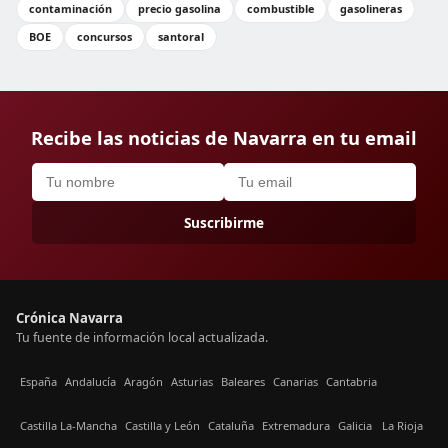
contaminación
precio gasolina
combustible
gasolineras
BOE
concursos
santoral
Recibe las noticias de Navarra en tu email
Suscribirme
Crónica Navarra
Tu fuente de información local actualizada.
España
Andalucía
Aragón
Asturias
Baleares
Canarias
Cantabria
Castilla La-Mancha
Castilla y León
Cataluña
Extremadura
Galicia
La Rioja