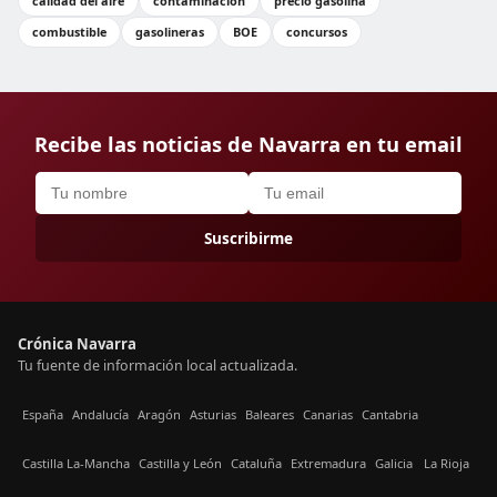
calidad del aire
contaminación
precio gasolina
combustible
gasolineras
BOE
concursos
Recibe las noticias de Navarra en tu email
Suscribirme
Crónica Navarra
Tu fuente de información local actualizada.
España
Andalucía
Aragón
Asturias
Baleares
Canarias
Cantabria
Castilla La-Mancha
Castilla y León
Cataluña
Extremadura
Galicia
La Rioja