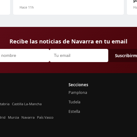
p
Hace 11h
Ha
Recibe las noticias de Navarra en tu email
Suscribir
Secciones
Pamplona
Tudela
tabria
Castilla La-Mancha
Estella
rid
Murcia
Navarra
País Vasco