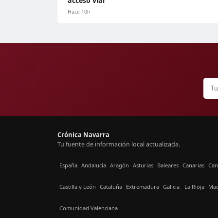
acceso vial
Hace 10h
Crónica Navarra
Tu fuente de información local actualizada.
España
Andalucía
Aragón
Asturias
Baleares
Canarias
Can
Castilla y León
Cataluña
Extremadura
Galicia
La Rioja
Mad
Comunidad Valenciana