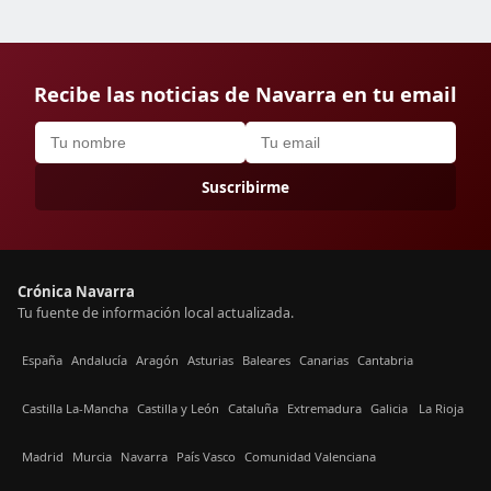
Recibe las noticias de Navarra en tu email
Suscribirme
Crónica Navarra
Tu fuente de información local actualizada.
España
Andalucía
Aragón
Asturias
Baleares
Canarias
Cantabria
Castilla La-Mancha
Castilla y León
Cataluña
Extremadura
Galicia
La Rioja
Madrid
Murcia
Navarra
País Vasco
Comunidad Valenciana