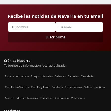
Recibe las noticias de Navarra en tu email
Suscribirme
Crónica Navarra
Tu fuente de información local actualizada.
España
Andalucía
Aragón
Asturias
Baleares
Canarias
Cantabria
Castilla La-Mancha
Castilla y León
Cataluña
Extremadura
Galicia
La Rioja
Madrid
Murcia
Navarra
País Vasco
Comunidad Valenciana
Secciones