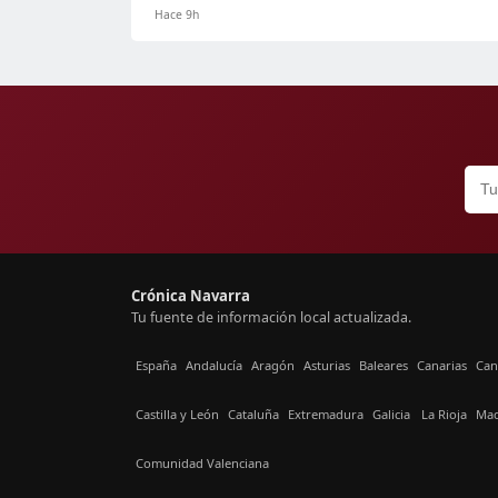
Hace 9h
Crónica Navarra
Tu fuente de información local actualizada.
España
Andalucía
Aragón
Asturias
Baleares
Canarias
Can
Castilla y León
Cataluña
Extremadura
Galicia
La Rioja
Mad
Comunidad Valenciana